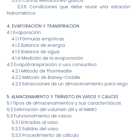
3.3.5
Curvas elevaciones-gastos
3.3.6
Condiciones que debe reunir una estación
hidrométrica
4.
EVAPORACIÓN Y TRANSPIRACIÓN
4.1 Evaporación
4.1.1 Fórmulas empíricas
4.1.2 Balance de energía
4.1.3 Balance de agua
4.1.4 Medición de la evaporación
4.2 Evapotranspiración o uso consuntivo
4.2.1
Método de Thorntwaite
4.2.2
Método de Blaney-Criddle
4.2.3
Extracciones de un almacenamiento para riego
5.
ALMACENAMIENTO Y TRÁNSITO EN VASOS Y CAUCES
5.1
Tipos de almacenamientos y sus características
5.2
Estimación del volumen útil y el NAMO
5.3
Funcionamiento de vasos
5.3.1
Entradas al vaso
5.3.2
Salidas del vaso
5.3.3
Procedimiento de cálculo