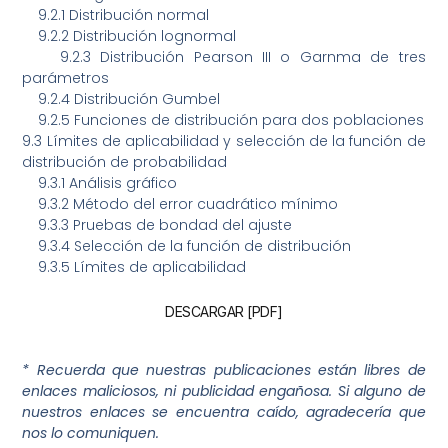
9.2.1
Distribución normal
9.2.2
Distribución lognormal
9.2.3
Distribución Pearson III o Garnma de tres
parámetros
9.2.4
Distribución Gumbel
9.2.5
Funciones de distribución para dos poblaciones
9.3
Límites de aplicabilidad y selección de la función de
distribución de probabilidad
9.3.1
Análisis gráfico
9.3.2
Método del error cuadrático mínimo
9.3.3
Pruebas de bondad del ajuste
9.3.4
Selección de la función de distribución
9.3.5
Límites de aplicabilidad
DESCARGAR [PDF]
* Recuerda que nuestras publicaciones están libres de
enlaces maliciosos, ni publicidad engañosa. Si alguno de
nuestros enlaces se encuentra caído, agradecería que
nos lo comuniquen.