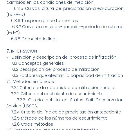
cambios en las condiciones de medición
6.3.5
Curvas altura de precipitación-área-duración
(hp-A-d)
6.3.6
Trasposición de tormentas
6.3.7
Curvas intensidad-duración-periodo de retorno
(i-d-T)
6.3.8
Comentario final
7.
INFILTRACIÓN
7.1
Definición y descripción del proceso de infiltración
7.1.1
Conceptos generales
7.1.2
Descripción del proceso de infiltración
7.1.3
Factores que afectan la capacidad de infiltración
7.2
Métodos empíricos
7.2.1
Criterio de la capacidad de infiltración media
7.2.2
Criterio del coeficiente de escurrimiento
7.2.3
Criterio del United States Soil Conservation
Service (USSCS)
7.2.4
Criterio del índice de precipitación antecedente
7.2.5
Método de los números de escurrimiento
7.2.6
Otros métodos