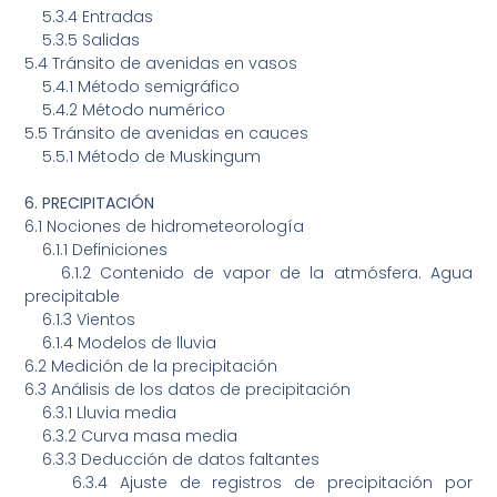
5.3.4
Entradas
5.3.5
Salidas
5.4
Tránsito de avenidas en vasos
5.4.1
Método semigráfico
5.4.2
Método numérico
5.5
Tránsito de avenidas en cauces
5.5.1
Método de Muskingum
6.
PRECIPITACIÓN
6.1
Nociones de hidrometeorología
6.1.1
Definiciones
6.1.2
Contenido de vapor de la atmósfera. Agua
precipitable
6.1.3
Vientos
6.1.4
Modelos de lluvia
6.2
Medición de la precipitación
6.3
Análisis de los datos de precipitación
6.3.1
Lluvia media
6.3.2
Curva masa media
6.3.3
Deducción de datos faltantes
6.3.4
Ajuste de registros de precipitación por