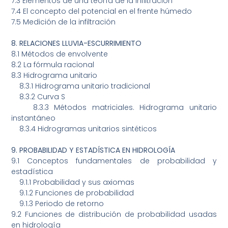
7.3
Elementos de una teoría de la infiltración
7.4
El concepto del potencial en el frente húmedo
7.5
Medición de la infiltración
8.
RELACIONES LLUVIA-ESCURRIMIENTO
8.1
Métodos de envolvente
8.2
La fórmula racional
8.3
Hidrograma unitario
8.3.1
Hidrograma unitario tradicional
8.3.2
Curva S
8.3.3
Métodos matriciales. Hidrograma unitario
instantáneo
8.3.4
Hidrogramas unitarios sintéticos
9.
PROBABILIDAD Y ESTADÍSTICA EN HIDROLOGÍA
9.1
Conceptos fundamentales de probabilidad y
estadística
9.1.1
Probabilidad y sus axiomas
9.1.2
Funciones de probabilidad
9.1.3
Periodo de retorno
9.2
Funciones de distribución de probabilidad usadas
en hidrología