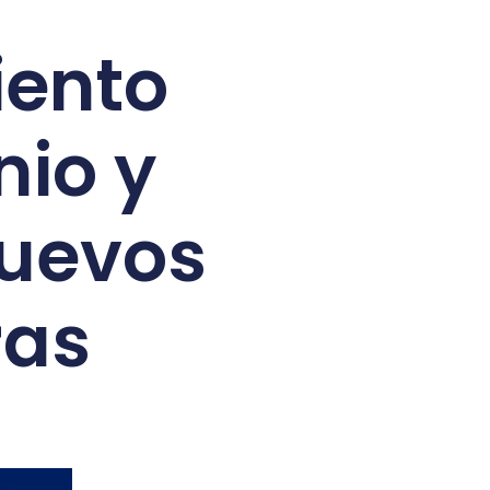
iento
nio y
Nuevos
ras