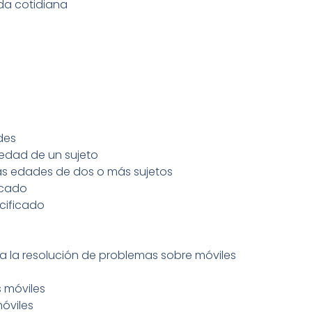
ida cotidiana
des
 edad de un sujeto
las edades de dos o más sujetos
icado
cificado
ra la resolución de problemas sobre móviles
 móviles
óviles