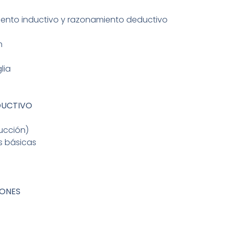
ento inductivo y razonamiento deductivo
n
lia
DUCTIVO
ucción)
s básicas
IONES