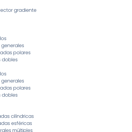
 vector gradiente
los
s generales
nadas polares
s dobles
los
s generales
nadas polares
s dobles
adas cilíndricas
nadas esféricas
rales múltiples