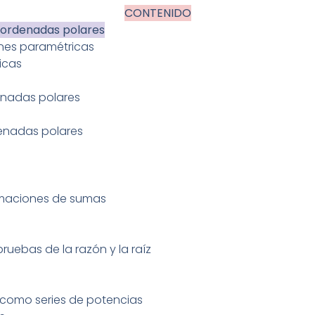
CONTENIDO
oordenadas polares
ones paramétricas
icas
enadas polares
denadas polares
stimaciones de sumas
pruebas de la razón y la raíz
 como series de potencias