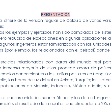
PRESENTACIÓN
al difiere de la versión regular de Cálculo de varias va
s:
s los ejemplos y ejercicios han sido cambiadas del sist
ro reducido de excepciones: en algunas aplicaciones de
 algunos ingenieros estar familiarizados con las unidad
os (por ejemplo, los relacionados con el beisbol) dond
jercicios relacionados con datos del mundo real pa
a inmensa mayoría de ellos procede ahora de países 
ejemplos concernientes a las tarifas postales en Hong K
ia; las horas de luz del sol en Ankara, Turquía; las isote
; poblaciones de Malasia, Indonesia, México e India, y
ra que las unidades sean métricas y los datos tengan u
mbién, el resultado de lo cual es que alrededor de 10% de