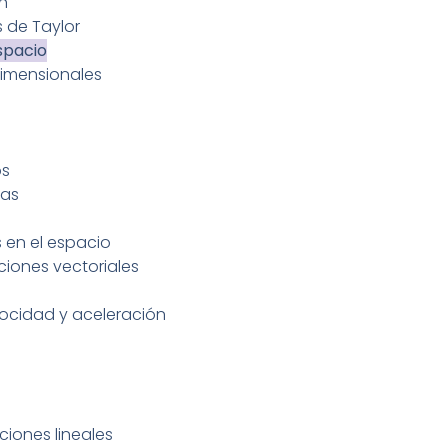
in
s de Taylor
spacio
dimensionales
os
cas
s en el espacio
nciones vectoriales
locidad y aceleración
ciones lineales