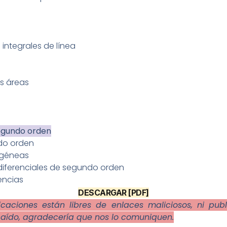
integrales de línea
us áreas
segundo orden
ndo orden
ogéneas
 diferenciales de segundo orden
encias
DESCARGAR [PDF]
caciones están libres de enlaces maliciosos, ni pub
caído, agradecería que nos lo comuniquen.