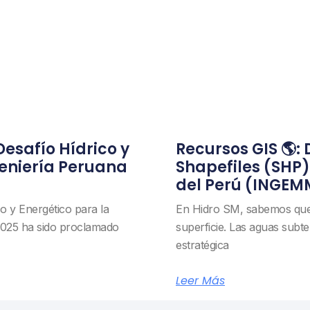
 Desafío Hídrico y
Recursos GIS 🌎:
geniería Peruana
Shapefiles (SHP
del Perú (INGEM
co y Energético para la
En Hidro SM, sabemos que l
2025 ha sido proclamado
superficie. Las aguas subt
estratégica
Leer Más