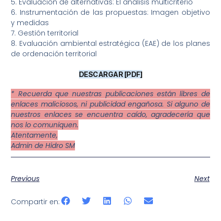
5. Evaluación de alternativas: El análisis multicriterio
6. Instrumentación de las propuestas: Imagen objetivo
y medidas
7. Gestión territorial
8. Evaluación ambiental estratégica (EAE) de los planes
de ordenación territorial
DESCARGAR [PDF]
* Recuerda que nuestras publicaciones están libres de
enlaces maliciosos, ni publicidad engañosa. Si alguno de
nuestros enlaces se encuentra caído, agradecería que
nos lo comuniquen.
Atentamente,
Admin de Hidro SM
Previous
Next
Compartir en: