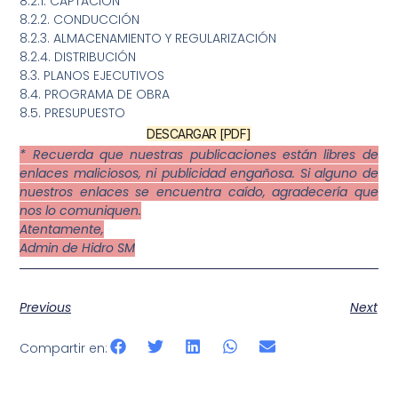
8.2.1. CAPTACIÓN
8.2.2. CONDUCCIÓN
8.2.3. ALMACENAMIENTO Y REGULARIZACIÓN
8.2.4. DISTRIBUCIÓN
8.3. PLANOS EJECUTIVOS
8.4. PROGRAMA DE OBRA
8.5. PRESUPUESTO
DESCARGAR [PDF]
* Recuerda que nuestras publicaciones están libres de
enlaces maliciosos, ni publicidad engañosa. Si alguno de
nuestros enlaces se encuentra caído, agradecería que
nos lo comuniquen.
Atentamente,
Admin de Hidro SM
Previous
Next
Compartir en: